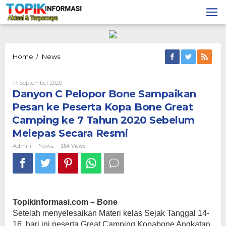
Lewati
ke
konten
Danyon
Home
News
/
C
Pelopor
Oleh
17 September 2020
Bone
Admin
Danyon C Pelopor Bone Sampaikan
Sampaikan
Pesan
Pesan ke Peserta Kopa Bone Great
ke
Camping ke 7 Tahun 2020 Sebelum
Peserta
Kopa
Melepas Secara Resmi
Bone
Admin
News
-
-
Great
164 Views
Camping
ke
7
Tahun
2020
Sebelum
Topikinformasi.com – Bone
Melepas
Setelah menyelesaikan Materi kelas Sejak Tanggal 14-
Secara
16 ,hari ini peserta Great Camping Kopabone Angkatan