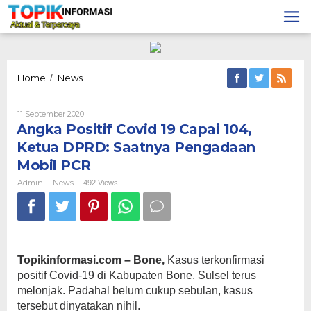
Lewati
ke
konten
Angka
Home
News
/
Positif
Covid
Oleh
11 September 2020
19
Admin
Angka Positif Covid 19 Capai 104,
Capai
104,
Ketua DPRD: Saatnya Pengadaan
Ketua
Mobil PCR
DPRD:
Saatnya
Admin
News
-
-
492 Views
Pengadaan
Mobil
PCR
Topikinformasi.com – Bone,
Kasus terkonfirmasi
positif Covid-19 di Kabupaten Bone, Sulsel terus
melonjak. Padahal belum cukup sebulan, kasus
tersebut dinyatakan nihil.