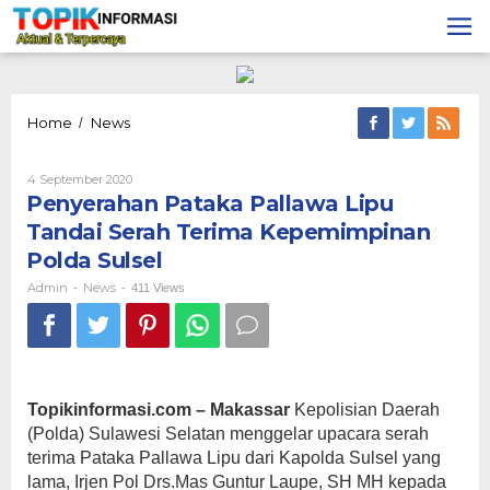
Lewati
ke
konten
Penyerahan
Home
News
/
Pataka
Pallawa
Oleh
4 September 2020
Lipu
Admin
Penyerahan Pataka Pallawa Lipu
Tandai
Serah
Tandai Serah Terima Kepemimpinan
Terima
Polda Sulsel
Kepemimpinan
Polda
Admin
News
-
-
411 Views
Sulsel
Topikinformasi.com – Makassar
Kepolisian Daerah
(Polda) Sulawesi Selatan menggelar upacara serah
terima Pataka Pallawa Lipu dari Kapolda Sulsel yang
lama, Irjen Pol Drs.Mas Guntur Laupe, SH MH kepada