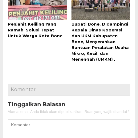
Penjahit Keliling Yang
Bupati Bone, Didampingi
Ramah, Solusi Tepat
Kepala Dinas Koperasi
Untuk Warga Kota Bone
dan UKM Kabupaten
Bone, Menyerahkan
Bantuan Peralatan Usaha
Mikro, Kecil, dan
Menengah (UMKM) ,
Komentar
Tinggalkan Balasan
Alamat email Anda tidak akan dipublikasikan.
Ruas yang wajib ditandai
*