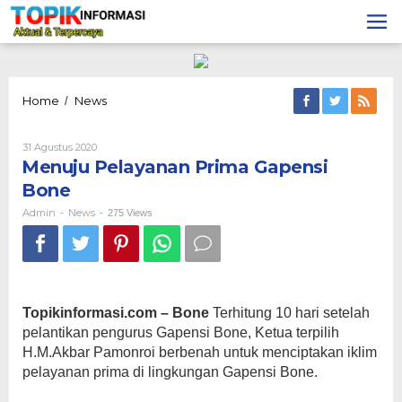
Lewati
ke
konten
Menuju
Home
News
/
Pelayanan
Prima
Oleh
31 Agustus 2020
Gapensi
Admin
Menuju Pelayanan Prima Gapensi
Bone
Bone
Admin
News
-
-
275 Views
Topikinformasi.com – Bone
Terhitung 10 hari setelah
pelantikan pengurus Gapensi Bone, Ketua terpilih
H.M.Akbar Pamonroi berbenah untuk menciptakan iklim
pelayanan prima di lingkungan Gapensi Bone.