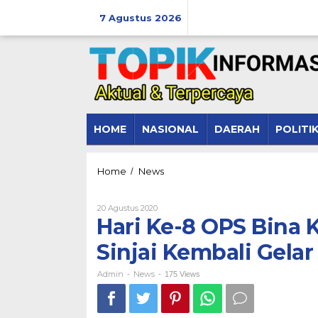
Lewati
ke
7 Agustus 2026
konten
HOME
NASIONAL
DAERAH
POLITI
Hari
Home
News
/
Ke-
8
Oleh
20 Agustus 2020
OPS
Admin
Hari Ke-8 OPS Bina 
Bina
Kusuma,
Sinjai Kembali Gelar
Sat
Binmas
Polres
Admin
News
-
-
175 Views
Sinjai
Kembali
Gelar