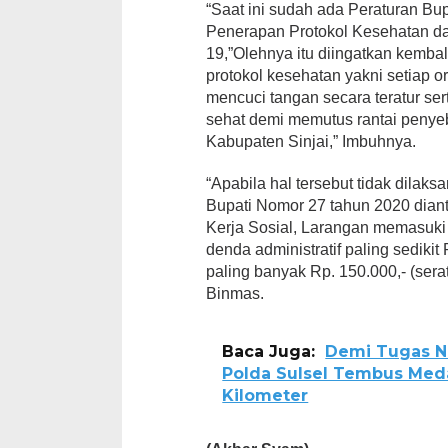
“Saat ini sudah ada Peraturan Bu
Penerapan Protokol Kesehatan d
19,”Olehnya itu diingatkan kemba
protokol kesehatan yakni setiap 
mencuci tangan secara teratur se
sehat demi memutus rantai penyeb
Kabupaten Sinjai,” Imbuhnya.
“Apabila hal tersebut tidak dilak
Bupati Nomor 27 tahun 2020 dianta
Kerja Sosial, Larangan memasuki
denda administratif paling sedikit 
paling banyak Rp. 150.000,- (serat
Binmas.
Baca Juga:
Demi Tugas N
Polda Sulsel Tembus Med
Kilometer