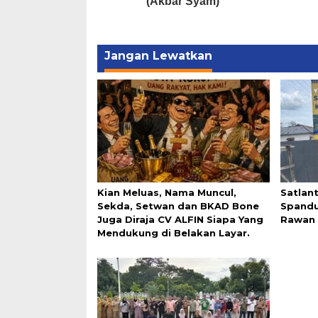
(Akbar Syam)
Jangan Lewatkan
Kian Meluas, Nama Muncul,
Satlan
Sekda, Setwan dan BKAD Bone
Spandu
Juga Diraja CV ALFIN Siapa Yang
Rawan 
Mendukung di Belakan Layar.