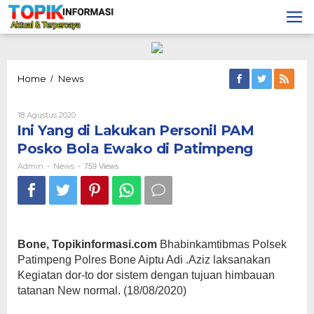
Lewati
ke
konten
Ini
Home
News
/
Yang
di
Oleh
18 Agustus 2020
Lakukan
Admin
Ini Yang di Lakukan Personil PAM
Personil
PAM
Posko Bola Ewako di Patimpeng
Posko
Bola
Admin
News
-
-
759 Views
Ewako
di
Patimpeng
Bone, Topikinformasi.com
Bhabinkamtibmas Polsek
Patimpeng Polres Bone Aiptu Adi .Aziz laksanakan
Kegiatan dor-to dor sistem dengan tujuan himbauan
tatanan New normal. (18/08/2020)