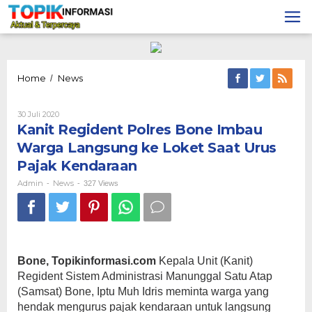
Lewati
ke
konten
Kanit
Home
News
/
Regident
Polres
Oleh
30 Juli 2020
Bone
Admin
Kanit Regident Polres Bone Imbau
Imbau
Warga
Warga Langsung ke Loket Saat Urus
Langsung
Pajak Kendaraan
ke
Loket
Admin
News
-
-
327 Views
Saat
Urus
Pajak
Kendaraan
Bone, Topikinformasi.com
Kepala Unit (Kanit)
Regident Sistem Administrasi Manunggal Satu Atap
(Samsat) Bone, Iptu Muh Idris meminta warga yang
hendak mengurus pajak kendaraan untuk langsung