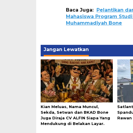
Baca Juga:
Pelantikan da
Mahasiswa Program Studi 
Muhammadiyah Bone
Jangan Lewatkan
Kian Meluas, Nama Muncul,
Satlan
Sekda, Setwan dan BKAD Bone
Spandu
Juga Diraja CV ALFIN Siapa Yang
Rawan 
Mendukung di Belakan Layar.