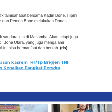
s #kitainisahabat bersama Kadin Bone, Hipmi
ne dan Pemda Bone melakukan Donasi
k saudara kita di Masamba. Akan tetapi juga
 di Bone Utara, yang juga mengalami
l ini bisa bermanfaat dan berkah.
(rls)
asan Kasrem 141/Tp Brigjen TNI
an Kenaikan Pangkat Perwira