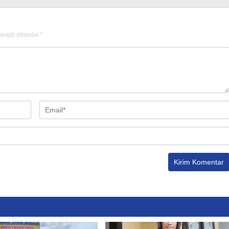
wajib ditandai
*