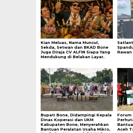
Kian Meluas, Nama Muncul,
Satlan
Sekda, Setwan dan BKAD Bone
Spandu
Juga Diraja CV ALFIN Siapa Yang
Rawan 
Mendukung di Belakan Layar.
Bupati Bone, Didampingi Kepala
Forum 
Dinas Koperasi dan UKM
Perhut
Kabupaten Bone, Menyerahkan
Bantua
Bantuan Peralatan Usaha Mikro,
Aceh T