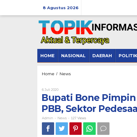
Lewati
ke
8 Agustus 2026
konten
HOME
NASIONAL
DAERAH
POLITI
Bupati
Home
News
/
Bone
Pimpin
Oleh
6 Juli 2020
Rapat
Admin
Bupati Bone Pimpin
Evaluasi
Penerimaan
PBB, Sektor Pedesa
PBB,
Sektor
Pedesaan
Admin
News
-
-
127 Views
dan
Perkotaan