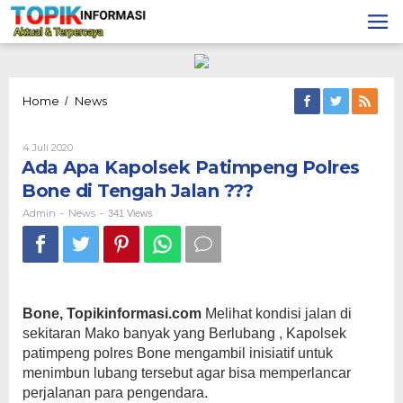
Lewati
ke
konten
Ada
Home
News
/
Apa
Kapolsek
Oleh
4 Juli 2020
Patimpeng
Admin
Ada Apa Kapolsek Patimpeng Polres
Polres
Bone
Bone di Tengah Jalan ???
di
Tengah
Admin
News
-
-
341 Views
Jalan
???
Bone, Topikinformasi.com
Melihat kondisi jalan di
sekitaran Mako banyak yang Berlubang , Kapolsek
patimpeng polres Bone mengambil inisiatif untuk
menimbun lubang tersebut agar bisa memperlancar
perjalanan para pengendara.