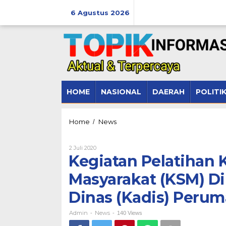
Lewati
ke
6 Agustus 2026
konten
HOME
NASIONAL
DAERAH
POLITI
Kegiatan
Home
News
/
Pelatihan
Kelompok
Oleh
2 Juli 2020
Swadaya
Admin
Kegiatan Pelatihan
Masyarakat
(KSM)
Masyarakat (KSM) D
Dibuka
Langsung
Dinas (Kadis) Perum
oleh
Kepala
Dinas
Admin
News
-
-
140 Views
(Kadis)