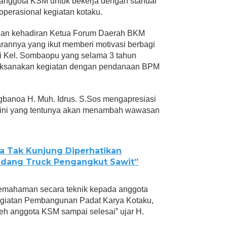
anggota KSM untuk bekerja dengan standar
 operasional kegiatan kotaku.
gan kehadiran Ketua Forum Daerah BKM
rannya yang ikut memberi motivasi berbagi
i Kel. Sombaopu yang selama 3 tahun
ksanakan kegiatan dengan pendanaan BPM
banoa H. Muh. Idrus. S.Sos mengapresiasi
n ini yang tentunya akan menambah wawasan
a Tak Kunjung Diperhatikan
adang Truck Pengangkut Sawit”
 pemahaman secara teknik kepada anggota
giatan Pembangunan Padat Karya Kotaku,
oleh anggota KSM sampai selesai” ujar H.