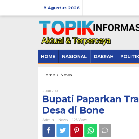
Lewati
ke
8 Agustus 2026
konten
HOME
NASIONAL
DAERAH
POLITI
Bupati
Home
News
/
Paparkan
Transparansi
Oleh
2 Juli 2020
Pengelolaan
Admin
Bupati Paparkan Tr
Dana
Desa
Desa di Bone
di
Bone
Admin
News
-
-
126 Views